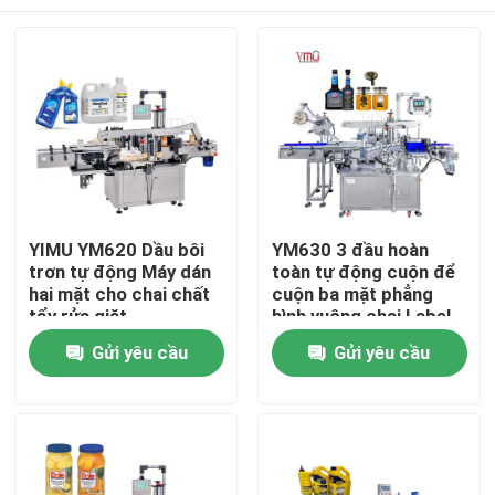
YIMU YM620 Dầu bôi
YM630 3 đầu hoàn
trơn tự động Máy dán
toàn tự động cuộn để
hai mặt cho chai chất
cuộn ba mặt phẳng
tẩy rửa giặt
hình vuông chai Label
Nhà
Gửi yêu cầu
Gửi yêu cầu
Các sản phẩm
Video