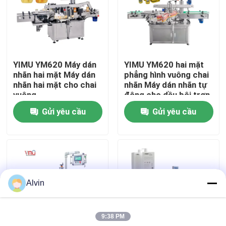
Về chúng tôi
Tham quan nhà máy
YIMU YM620 Máy dán
YIMU YM620 hai mặt
nhãn hai mặt Máy dán
phẳng hình vuông chai
nhãn hai mặt cho chai
nhãn Máy dán nhãn tự
Kiểm soát chất lượng
vuông
động cho dầu bôi trơn
chai
Gửi yêu cầu
Gửi yêu cầu
Liên hệ chúng tôi
Tin tức
Alvin
Yêu cầu báo giá
9:38 PM
Máy dán nhãn tự động