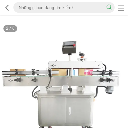
2
/
6